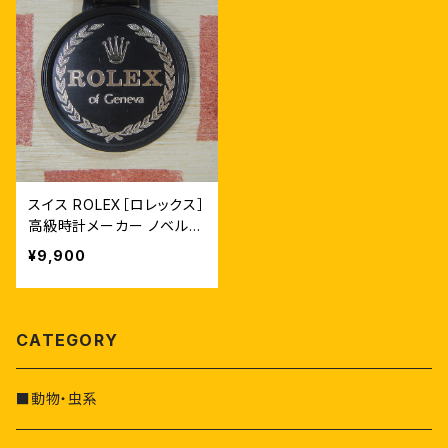
スイス ROLEX［ロレックス］
高級時計メーカー ノベルテ
ィ ヴィンテージキーホルダ
¥9,900
ー
CATEGORY
■動物・虫系