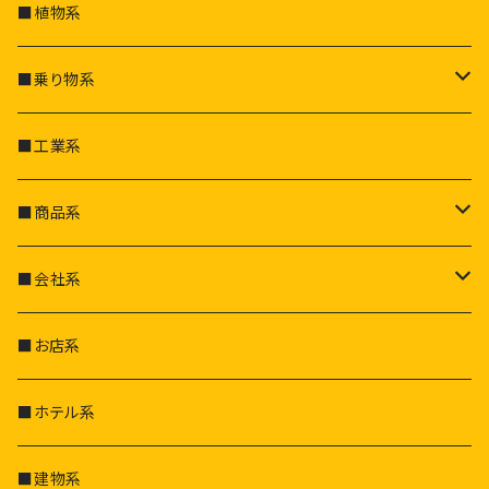
■植物系
■乗り物系
自動車
■工業系
部品・パーツ
飛行機
■商品系
船
ドリンク
■会社系
トラック
お酒／タバコ
電気会社
■お店系
列車
家電・家具
工業会社
■ホテル系
重機
日用品
建築会社
■建物系