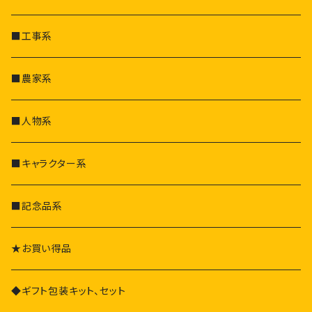
その他
ファッション
その他会社
■工事系
食品
■農家系
その他
■人物系
■キャラクター系
■記念品系
★お買い得品
◆ギフト包装キット、セット