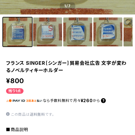
1
/7
フランス SINGER［シンガー］貿易会社広告 文字が変わ
るノベルティキーホルダー
¥800
残り1点
¥260
なら
手数料無料で
月々
から
この商品は
送料無料
です。
■商品説明