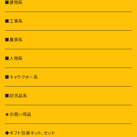
重機
日用品
建築会社
■建物系
その他
ファッション
その他会社
■工事系
食品
■農家系
その他
■人物系
■キャラクター系
■記念品系
★お買い得品
◆ギフト包装キット、セット