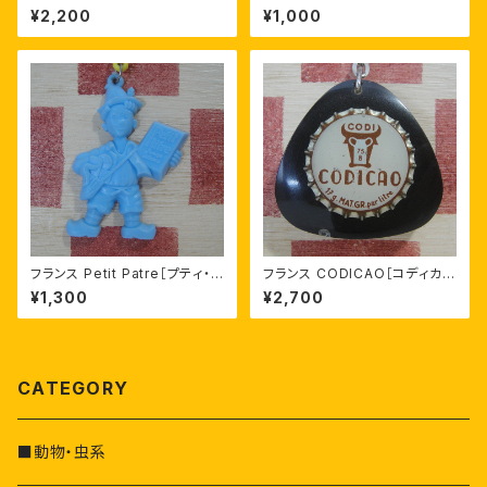
バッテリー ヴィンテージキーホ
T UNION［ セントジョセフ信用
¥2,200
¥1,000
ルダー
組合］ナンバー ワン １形 キーホ
ルダー
フランス Petit Patre［プティ・パ
フランス CODICAO［コディカ
トル］チーズ会社 羊飼いの少年
オ］ミルク飲料 ボトルキャップ ヴ
¥1,300
¥2,700
キャラクター ヴィンテージキー
ィンテージキーホルダー
ホルダー
CATEGORY
■動物・虫系