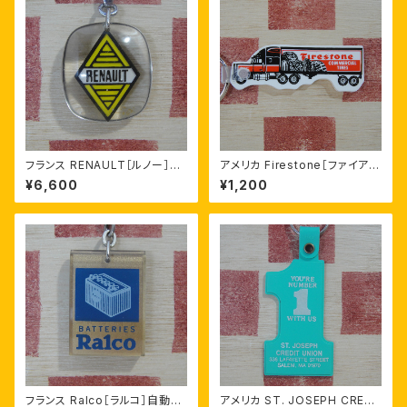
フランス RENAULT［ルノー］旧
アメリカ Firestone［ファイアス
ロゴ エンブレムデザイン ブルボ
トン］タイヤメーカー トラックト
¥6,600
¥1,200
ンキーホルダー
レーラー型キーホルダー
フランス Ralco［ラルコ］自動車
アメリカ ST. JOSEPH CREDI