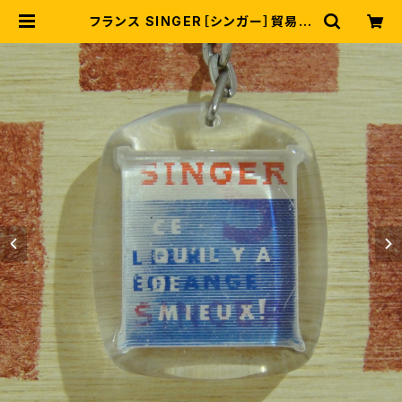
フランス SINGER［シンガー］貿易会
社広告 文字が変わるノベルティキー
ホルダー | レトロ キーホルダーKEY
SMILEY COM