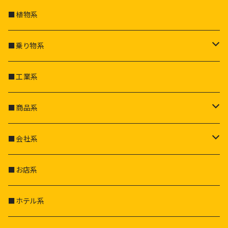
■植物系
■乗り物系
自動車
■工業系
部品・パーツ
飛行機
■商品系
船
ドリンク
■会社系
トラック
お酒／タバコ
電気会社
■お店系
列車
家電・家具
工業会社
■ホテル系