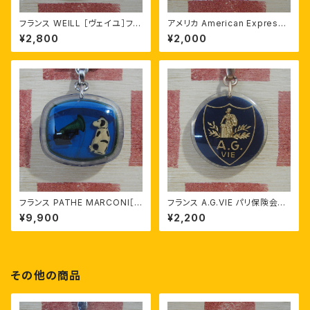
フランス WEILL ［ヴェイユ］ファ
アメリカ American Express
ッションブランド ブルボンキーホ
［アメリカン・エキスプレス］クレ
¥2,800
¥2,000
ルダー
ジットカード会社 ノベルティ キ
ーホルダー
フランス PATHE MARCONI［パ
フランス A.G.VIE パリ保険会社
テ・マルコーニ］音楽レコード会
広告ノベルティ ブルボンキーホ
¥9,900
¥2,200
社 動くニッパー犬 ブルボンキー
ルダー
ホルダー
その他の商品