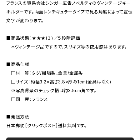
フランスの貿易会社シンガー広告ノベルティのヴィンテージキー
ホルダーです。両面レンチキュラータイプで見る角度によって宣伝
文字が変わります。
■商品状態：★★★(３)／５段階評価
＊ヴィンテージ品ですので、スリキズ等の使用感はあります。
■商品仕様
□材 質：タグ/樹脂製、金具/金属製
□サイズ：約幅3.2×高さ3.8×厚み1cm(金具は除く)
※写真背景のチェック柄は約3.5cm角です。
□国 産：フランス
■発送方法
日本郵便［クリックポスト］送料無料です。